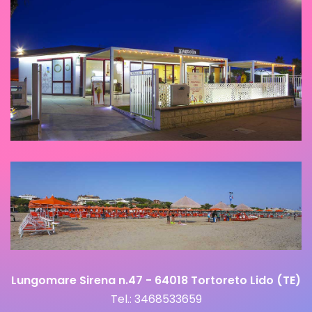
Lungomare Sirena n.47 - 64018 Tortoreto Lido (TE)
Tel.:
3468533659